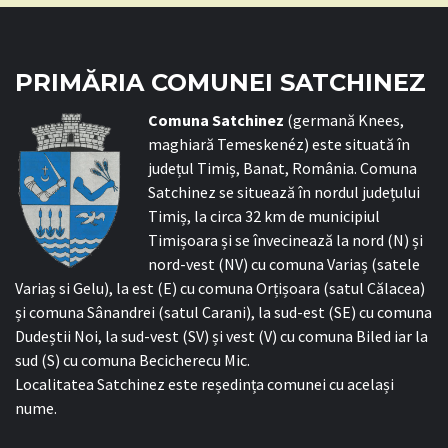
PRIMĂRIA COMUNEI SATCHINEZ
C
omuna Satchinez
(germană Knees,
maghiară Temeskenéz) este situată în
județul Timiș, Banat, România. Comuna
Satchinez se situează în nordul județului
Timiș, la circa 32 km de municipiul
Timișoara și se învecinează la nord (N) și
nord-vest (NV) cu comuna Variaș (satele
Variaș si Gelu), la est (E) cu comuna Orțișoara (satul Călacea)
și comuna Sânandrei (satul Carani), la sud-est (SE) cu comuna
Dudeștii Noi, la sud-vest (SV) și vest (V) cu comuna Biled iar la
sud (S) cu comuna Becicherecu Mic.
Localitatea Satchinez este reședința comunei cu același
nume.