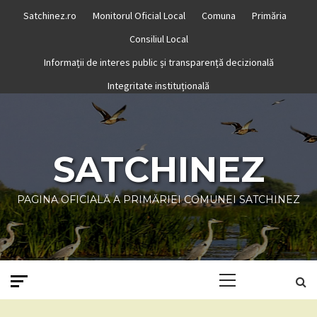
Skip
Satchinez.ro
Monitorul Oficial Local
Comuna
Primăria
to
Consiliul Local
content
Informații de interes public și transparență decizională
Integritate instituțională
SATCHINEZ
PAGINA OFICIALĂ A PRIMĂRIEI COMUNEI SATCHINEZ
Primary
Menu