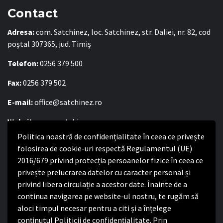
Contact
Adresa:
com. Satchinez, loc. Satchinez, str. Daliei, nr. 82, cod
poștal 307365, jud. Timiș
Telefon:
0256 379 500
Fax:
0256 379 502
E-mail:
office@satchinez.ro
Website:
www.satchinez.ro
Politica noastră de confidențialitate în ceea ce privește
Program cu publicul:
folosirea de cookie-uri respectă Regulamentul (UE)
Luni – Joi:
2016/679 privind protecția persoanelor fizice în ceea ce
8:00-16:30
Vineri:
privește prelucrarea datelor cu caracter personal și
8:00 – 14:00
privind libera circulație a acestor date. Înainte de a
continua navigarea pe website-ul nostru, te rugăm să
Politica de confidențialitate
aloci timpul necesar pentru a citi și a înțelege
conținutul Politicii de confidențialitate. Prin