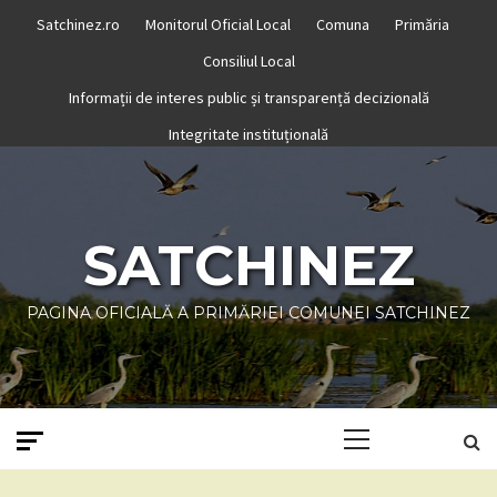
Skip
Satchinez.ro
Monitorul Oficial Local
Comuna
Primăria
to
Consiliul Local
content
Informații de interes public și transparență decizională
Integritate instituțională
SATCHINEZ
PAGINA OFICIALĂ A PRIMĂRIEI COMUNEI SATCHINEZ
Primary
Menu