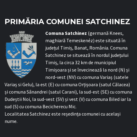
PRIMĂRIA COMUNEI SATCHINEZ
C
omuna Satchinez
(germană Knees,
maghiară Temeskenéz) este situată în
județul Timiș, Banat, România. Comuna
Satchinez se situează în nordul județului
Timiș, la circa 32 km de municipiul
Timișoara și se învecinează la nord (N) și
nord-vest (NV) cu comuna Variaș (satele
Variaș si Gelu), la est (E) cu comuna Orțișoara (satul Călacea)
și comuna Sânandrei (satul Carani), la sud-est (SE) cu comuna
Dudeștii Noi, la sud-vest (SV) și vest (V) cu comuna Biled iar la
sud (S) cu comuna Becicherecu Mic.
Localitatea Satchinez este reședința comunei cu același
nume.