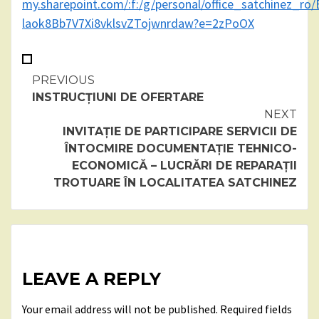
my.sharepoint.com/:f:/g/personal/office_satchinez_ro
laok8Bb7V7Xi8vklsvZTojwnrdaw?e=2zPoOX
Continue
PREVIOUS
INSTRUCȚIUNI DE OFERTARE
Reading
NEXT
INVITAȚIE DE PARTICIPARE SERVICII DE
ÎNTOCMIRE DOCUMENTAȚIE TEHNICO-
ECONOMICĂ – LUCRĂRI DE REPARAȚII
TROTUARE ÎN LOCALITATEA SATCHINEZ
LEAVE A REPLY
Your email address will not be published.
Required fields