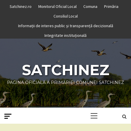
Skip
Satchinez.ro
Monitorul Oficial Local
Comuna
Primăria
to
Consiliul Local
content
Informații de interes public și transparență decizională
Integritate instituțională
SATCHINEZ
PAGINA OFICIALĂ A PRIMĂRIEI COMUNEI SATCHINEZ
Primary
Menu