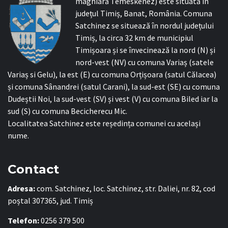
maghiară Temeskenéz) este situată în
județul Timiș, Banat, România. Comuna
Satchinez se situează în nordul județului
Timiș, la circa 32 km de municipiul
Timișoara și se învecinează la nord (N) și
nord-vest (NV) cu comuna Variaș (satele
Variaș si Gelu), la est (E) cu comuna Orțișoara (satul Călacea)
și comuna Sânandrei (satul Carani), la sud-est (SE) cu comuna
Dudeștii Noi, la sud-vest (SV) și vest (V) cu comuna Biled iar la
sud (S) cu comuna Becicherecu Mic.
Localitatea Satchinez este reședința comunei cu același
nume.
Contact
Adresa:
com. Satchinez, loc. Satchinez, str. Daliei, nr. 82, cod
poștal 307365, jud. Timiș
Telefon:
0256 379 500