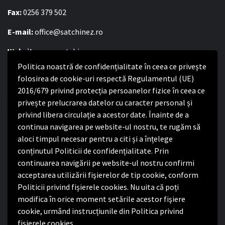
Fax:
0256 379 502
E-mail:
office@satchinez.ro
Website:
www.satchinez.ro
Politica noastră de confidențialitate în ceea ce privește
Program cu publicul:
folosirea de cookie-uri respectă Regulamentul (UE)
Luni – Joi:
2016/679 privind protecția persoanelor fizice în ceea ce
8:00-16:30
Vineri:
privește prelucrarea datelor cu caracter personal și
8:00 – 14:00
privind libera circulație a acestor date. Înainte de a
continua navigarea pe website-ul nostru, te rugăm să
Politica de confidențialitate
aloci timpul necesar pentru a citi și a înțelege
conținutul Politicii de confidențialitate. Prin
Politica de confidențialitate
continuarea navigării pe website-ul nostru confirmi
Nota de informare privind implementarea Regulamentului
acceptarea utilizării fişierelor de tip cookie, conform
(UE) 2016/679
Politicii privind fișierele cookies. Nu uita că poți
Termeni și condiții de utilizare website
modifica în orice moment setările acestor fişiere
cookie, urmând instrucțiunile din Politica privind
fișierele cookies.