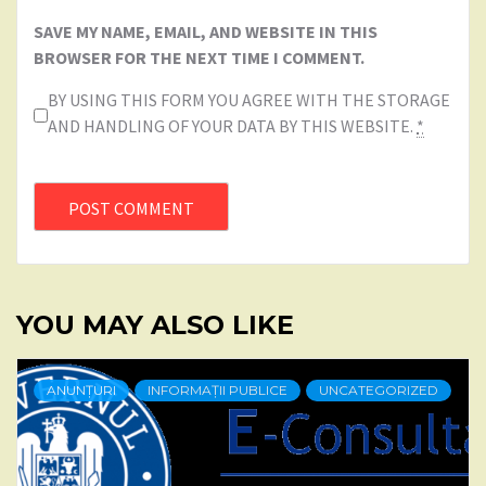
SAVE MY NAME, EMAIL, AND WEBSITE IN THIS
BROWSER FOR THE NEXT TIME I COMMENT.
BY USING THIS FORM YOU AGREE WITH THE STORAGE
AND HANDLING OF YOUR DATA BY THIS WEBSITE.
*
YOU MAY ALSO LIKE
ANUNȚURI
INFORMAȚII PUBLICE
UNCATEGORIZED