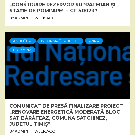
„CONSTRUIRE REZERVOR SUPRATERAN ȘI
STAȚIE DE POMPARE” – CF 400237
BY
ADMIN
1 WEEK AGO
ANUNȚURI
INFORMAȚII PUBLICE
PNRR
PRIMĂRIA
COMUNICAT DE PRESĂ FINALIZARE PROIECT
„RENOVARE ENERGETICĂ MODERATĂ BLOC
SAT BĂRĂTEAZ, COMUNA SATCHINEZ,
JUDEȚUL TIMIȘ”
BY
ADMIN
1 WEEK AGO