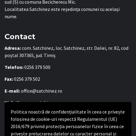
sud (S) cu comuna Becicherecu Mic.
Localitatea Satchinez este reședința comunei cu același
nume.
Contact
Adresa:
com. Satchinez, loc. Satchinez, str. Daliei, nr. 82, cod
poștal 307365, jud. Timiș
Telefon:
0256 379 500
Fax:
0256 379 502
E-mail:
office@satchinez.ro
Website:
www.satchinez.ro
Politica noastră de confidențialitate în ceea ce privește
Program cu publicul:
folosirea de cookie-uri respectă Regulamentul (UE)
Luni – Joi:
8:00-16:30
2016/679 privind protecția persoanelor fizice în ceea ce
Vineri:
8:00 – 14:00
privește prelucrarea datelor cu caracter personal și