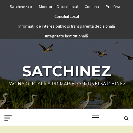
Skip
Satchinez.ro
Monitorul Oficial Local
Comuna
Primăria
to
Consiliul Local
content
Informații de interes public și transparență decizională
Integritate instituțională
SATCHINEZ
PAGINA OFICIALĂ A PRIMĂRIEI COMUNEI SATCHINEZ
Primary
Menu