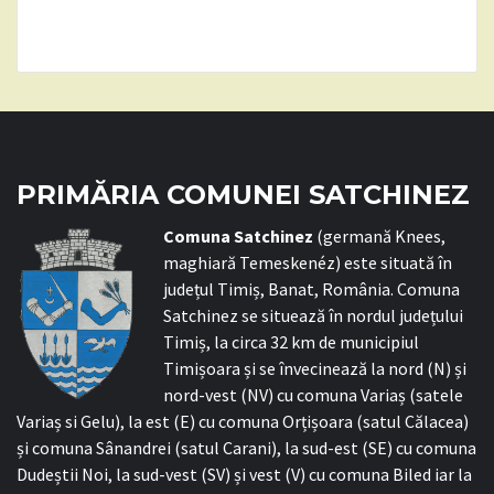
PRIMĂRIA COMUNEI SATCHINEZ
C
omuna Satchinez
(germană Knees,
maghiară Temeskenéz) este situată în
județul Timiș, Banat, România. Comuna
Satchinez se situează în nordul județului
Timiș, la circa 32 km de municipiul
Timișoara și se învecinează la nord (N) și
nord-vest (NV) cu comuna Variaș (satele
Variaș si Gelu), la est (E) cu comuna Orțișoara (satul Călacea)
și comuna Sânandrei (satul Carani), la sud-est (SE) cu comuna
Dudeștii Noi, la sud-vest (SV) și vest (V) cu comuna Biled iar la