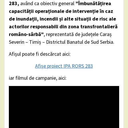
283,
având ca obiectiv general
”Îmbunătățirea
capacității operaționale de intervenție în caz
de inundații, incendii și alte situații de risc ale
actorilor responsabili din zona transfrontalieră
româno-sârbă”
, reprezentată de județele Caraș
Severin – Timiș – Districtul Banatul de Sud Serbia.
Afișul poate fi descărcat aici:
Afișe proiect IPA RORS 283
iar filmul de campanie, aici: