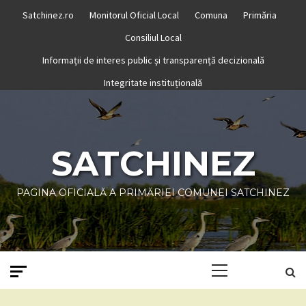
Skip
Satchinez.ro
Monitorul Oficial Local
Comuna
Primăria
to
Consiliul Local
content
Informații de interes public și transparență decizională
Integritate instituțională
SATCHINEZ
PAGINA OFICIALĂ A PRIMĂRIEI COMUNEI SATCHINEZ
Primary
Menu