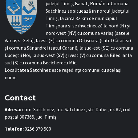
județul Timiș, Banat, România. Comuna
Satchinez se situează în nordul județului
Timiș, la circa 32 km de municipiul
Timișoara și se învecinează la nord (N) și
nord-vest (NV) cu comuna Variaș (satele
Variaș si Gelu), la est (E) cu comuna Orțișoara (satul Călacea)
și comuna Sânandrei (satul Carani), la sud-est (SE) cu comuna
Dudeștii Noi, la sud-vest (SV) și vest (V) cu comuna Biled iar la
sud (S) cu comuna Becicherecu Mic.
Localitatea Satchinez este reședința comunei cu același
nume.
Contact
Adresa:
com. Satchinez, loc. Satchinez, str. Daliei, nr. 82, cod
poștal 307365, jud. Timiș
Telefon:
0256 379 500