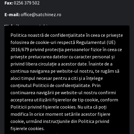
Fax:
0256 379 502
E-mail:
office@satchinez.ro
Website:
www.satchinez.ro
Politica noastră de confidențialitate în ceea ce privește
Program cu publicul:
folosirea de cookie-uri respectă Regulamentul (UE)
2016/679 privind protecția persoanelor fizice în ceea ce
Luni – Joi:
8:00-16:30
privește prelucrarea datelor cu caracter personal și
Vineri:
8:00 – 14:00
privind libera circulație a acestor date. Înainte de a
continua navigarea pe website-ul nostru, te rugăm să
Politica de confidențialitate
aloci timpul necesar pentru a citi și a înțelege
conținutul Politicii de confidențialitate. Prin
Politica de confidențialitate
continuarea navigării pe website-ul nostru confirmi
Nota de informare privind implementarea Regulamentului
acceptarea utilizării fişierelor de tip cookie, conform
(UE) 2016/679
Politicii privind fișierele cookies. Nu uita că poți
Termeni și condiții de utilizare website
modifica în orice moment setările acestor fişiere
cookie, urmând instrucțiunile din Politica privind
fișierele cookies.