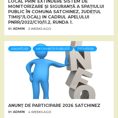
LOCAL PRIN: EXTINDERE SISTEM DE
MONITORIZARE ȘI SIGURANȚĂ A SPAȚIULUI
PUBLIC ÎN COMUNA SATCHINEZ, JUDEȚUL
TIMIȘ”/LOCAL) IN CADRUL APELULUI
PNRR/2022/C10/I1.2, RUNDA 1.
BY
ADMIN
2 WEEKS AGO
ANUNȚURI
INFORMAȚII PUBLICE
PRIMĂRIA
ANUNȚ DE PARTICIPARE 2026 SATCHINEZ
BY
ADMIN
4 WEEKS AGO