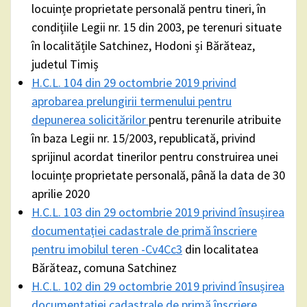
locuințe proprietate personală pentru tineri, în
condițiile Legii nr. 15 din 2003, pe terenuri situate
în localitățile Satchinez, Hodoni și Bărăteaz,
judetul Timiș
H.C.L. 104 din 29 octombrie 2019 privind
aprobarea prelungirii termenului pentru
depunerea solicitărilor
pentru terenurile atribuite
în baza Legii nr. 15/2003, republicată, privind
sprijinul acordat tinerilor pentru construirea unei
locuințe proprietate personală, până la data de 30
aprilie 2020
H.C.L. 103 din 29 octombrie 2019 privind însușirea
documentației cadastrale de primă înscriere
pentru imobilul teren -Cv4Cc3
din localitatea
Bărăteaz, comuna Satchinez
H.C.L. 102 din 29 octombrie 2019 privind însușirea
documentației cadastrale de primă înscriere