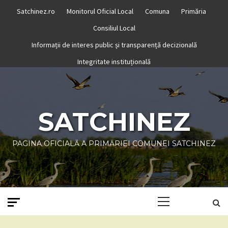
Skip
Satchinez.ro
Monitorul Oficial Local
Comuna
Primăria
to
Consiliul Local
content
Informații de interes public și transparență decizională
Integritate instituțională
SATCHINEZ
PAGINA OFICIALĂ A PRIMĂRIEI COMUNEI SATCHINEZ
Primary
Menu