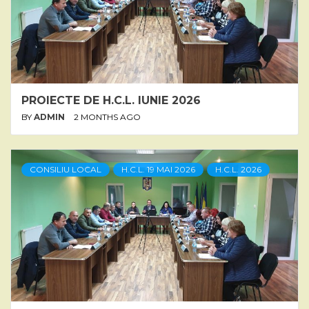
PROIECTE DE H.C.L. IUNIE 2026
BY
ADMIN
2 MONTHS AGO
CONSILIU LOCAL
H.C.L. 19 MAI 2026
H.C.L. 2026