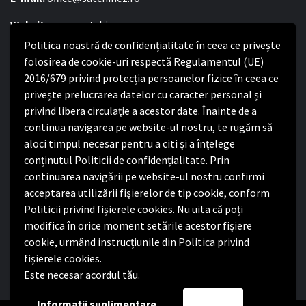
Website:
www.satchinez.ro
Politica noastră de confidențialitate în ceea ce privește
Program cu publicul:
folosirea de cookie-uri respectă Regulamentul (UE)
Luni – Joi:
2016/679 privind protecția persoanelor fizice în ceea ce
8:00-16:30
Vineri:
privește prelucrarea datelor cu caracter personal și
8:00 – 14:00
privind libera circulație a acestor date. Înainte de a
continua navigarea pe website-ul nostru, te rugăm să
Politica de confidențialitate
aloci timpul necesar pentru a citi și a înțelege
conținutul Politicii de confidențialitate. Prin
Politica de confidențialitate
continuarea navigării pe website-ul nostru confirmi
Nota de informare privind implementarea Regulamentului
acceptarea utilizării fişierelor de tip cookie, conform
(UE) 2016/679
Politicii privind fișierele cookies. Nu uita că poți
Termeni și condiții de utilizare website
modifica în orice moment setările acestor fişiere
cookie, urmând instrucțiunile din Politica privind
fișierele cookies.
Este necesar acordul tău.
Facebook
Informații suplimentare
Accept