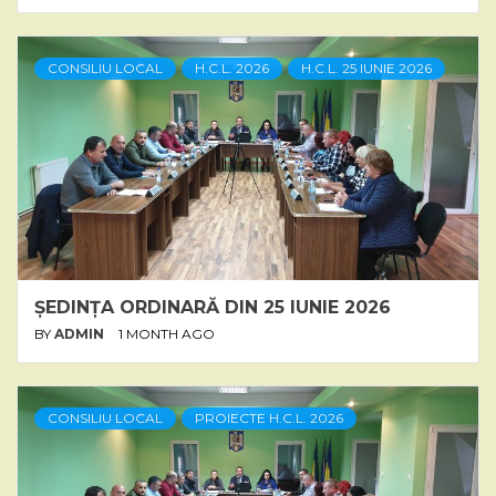
CONSILIU LOCAL
H.C.L. 2026
H.C.L. 25 IUNIE 2026
ȘEDINȚA ORDINARĂ DIN 25 IUNIE 2026
BY
ADMIN
1 MONTH AGO
CONSILIU LOCAL
PROIECTE H.C.L. 2026