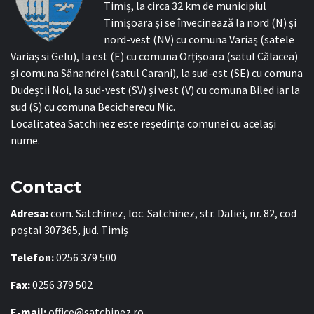
Timiș, la circa 32 km de municipiul
Timișoara și se învecinează la nord (N) și
nord-vest (NV) cu comuna Variaș (satele
Variaș si Gelu), la est (E) cu comuna Orțișoara (satul Călacea)
și comuna Sânandrei (satul Carani), la sud-est (SE) cu comuna
Dudeștii Noi, la sud-vest (SV) și vest (V) cu comuna Biled iar la
sud (S) cu comuna Becicherecu Mic.
Localitatea Satchinez este reședința comunei cu același
nume.
Contact
Adresa:
com. Satchinez, loc. Satchinez, str. Daliei, nr. 82, cod
poștal 307365, jud. Timiș
Telefon:
0256 379 500
Fax:
0256 379 502
E-mail:
office@satchinez.ro